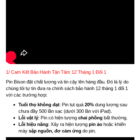
1/ Cam Kết Bảo Hành Tận Tâm 12 Tháng 1 Đổi 1
Pin Bison đặt chất lượng và tin cậy lên hàng đầu. Đó là lý do
chúng tôi tự tin đưa ra chính sách bảo hành 12 tháng 1 đổi 1
với các trường hợp:
Tuổi thọ không đạt
: Pin tụt quá
20%
dung lượng sau
chưa đầy 500 lần sạc (dưới 300 lần với iPad).
Lỗi vật lý
: Pin có hiện tượng
chai phồng
bất thường.
Lỗi hiệu năng
: Xảy ra hiện tượng
pin ảo
hoặc khiến
máy
sập nguồn, đơ cảm ứng
do pin.