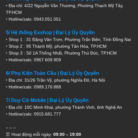
‣ Địa chỉ: 4/22 Nguyễn Văn Thương, Phường Thạch Mỹ Tây,
TP.HCM
‣ Hotline/zalo: 0943.051.051
5/ Hệ thống Exshop | Đại Lý Ủy Quyền
‣ Shop 1 : 31 Đặng Văn Trơn, Phường Trấn Biên, Tỉnh Đồng Nai
‣ Shop 2 : 95 Thành Mỹ, phường Tân Hòa, TP.HCM
‣ Shop 3 : Số 1A Thống Nhất, Phường Thủ Đức, TP.HCM
‣ Hotline/zalo: 0967.609.909
6/ Phụ Kiện Toàn Cầu | Đại Lý Ủy Quyền
‣ Địa chỉ: 31/26 Trần Vỹ, phường Nghĩa Đô, Hà Nội
‣ Hotline/zalo: 0989.170.888
7/ Duy Cừ Mobile | Đại Lý Ủy Quyền
‣ Địa chỉ: 10C Minh Khai, phường Thành Vinh, tỉnh Nghệ An
‣ Hotline/zalo: 0915.681.777
– – –
⏰ Hoạt động mỗi ngày:
09:00 – 19:00